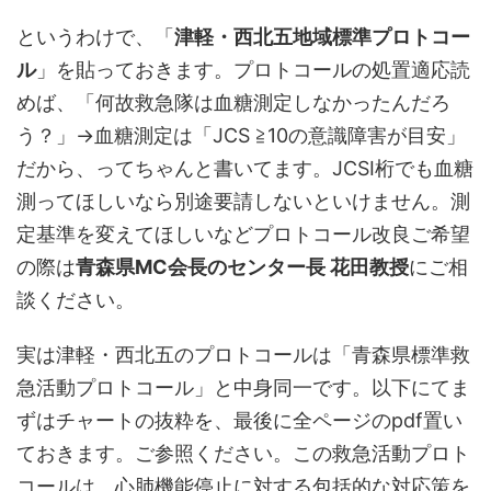
というわけで、「
津軽・西北五地域標準プロトコー
ル
」を貼っておきます。プロトコールの処置適応読
めば、「何故救急隊は血糖測定しなかったんだろ
う？」→血糖測定は「JCS ≧10の意識障害が目安」
だから、ってちゃんと書いてます。JCSⅠ桁でも血糖
測ってほしいなら別途要請しないといけません。測
定基準を変えてほしいなどプロトコール改良ご希望
の際は
青森県MC会長のセンター長 花田教授
にご相
談ください。
実は津軽・西北五のプロトコールは「青森県標準救
急活動プロトコール」と中身同一です。以下にてま
ずはチャートの抜粋を、最後に全ページのpdf置い
ておきます。ご参照ください。この救急活動プロト
コールは、心肺機能停止に対する包括的な対応策を