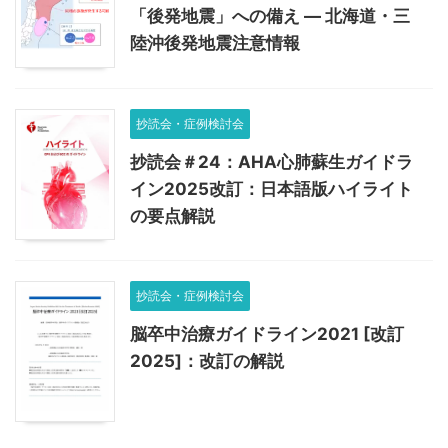
「後発地震」への備え — 北海道・三
陸沖後発地震注意情報
抄読会・症例検討会
抄読会＃24：AHA心肺蘇生ガイドラ
イン2025改訂：日本語版ハイライト
の要点解説
抄読会・症例検討会
脳卒中治療ガイドライン2021 [改訂
2025]：改訂の解説