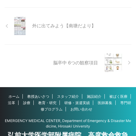
外に出てみよう【南塘だより】
脳卒中 6つの観察項目
ホーム
教授あいさつ
スタッフ紹介
施設紹介
被ばく医療
沿革
診療
教育・研究
研修・派遣実績
医師募集
専門研
修プログラム
お問い合わせ
EMERGENCY MEDICAL CENTER, Department of Emergency & Disaster Me
dicine, Hirosaki University
弘前大学医学部附属病院 高度救命救急