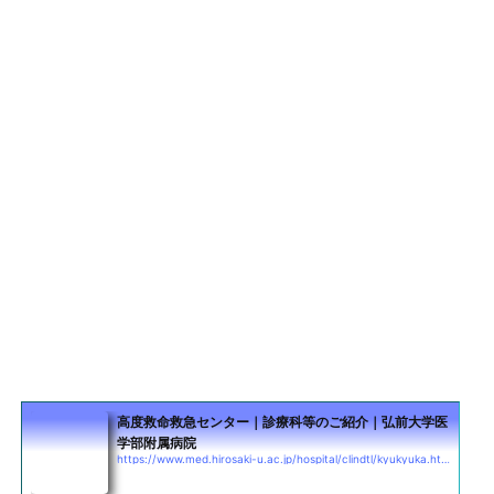
高度救命救急センター｜診療科等のご紹介｜弘前大学医
学部附属病院
https://www.med.hirosaki-u.ac.jp/hospital/clindtl/kyukyuka.html