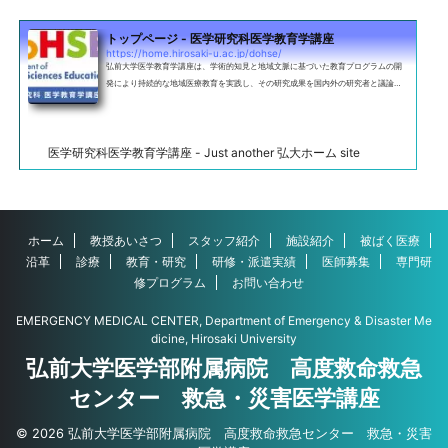
トップページ - 医学研究科医学教育学講座
https://home.hirosaki-u.ac.jp/dohse/
弘前大学医学教育学講座は、学術的知見と地域文脈に基づいた教育プログラムの開
発により持続的な地域医療教育を実践し、その研究成果を国内外の研究者と議論す
ることで国際的な医学教育研究に貢献します。そして、このプロセスを循環させる
ことで次世代の地域医療と医療者教育のリーダーを育成することが我々のVisionで
す。
医学研究科医学教育学講座 - Just another 弘大ホーム site
ホーム
教授あいさつ
スタッフ紹介
施設紹介
被ばく医療
沿革
診療
教育・研究
研修・派遣実績
医師募集
専門研
修プログラム
お問い合わせ
EMERGENCY MEDICAL CENTER, Department of Emergency & Disaster Me
dicine, Hirosaki University
弘前大学医学部附属病院 高度救命救急
センター 救急・災害医学講座
© 2026 弘前大学医学部附属病院 高度救命救急センター 救急・災害