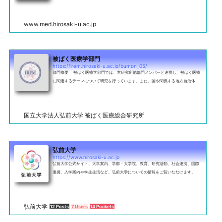
www.med.hirosaki-u.ac.jp
被ばく医療学部門
https://irem.hirosaki-u.ac.jp/bumon_05/
部門概要 被ばく医療学部門では、本研究所他部門メンバーと連携し、被ばく医療
に関連するテーマについて研究を行っています。また、国や関係する地方自治体及
び医療機関、大学、専門機関等と適切な連携を図り、体制の整備・維持、高度
国立大学法人弘前大学 被ばく医療総合研究所
弘前大学
https://www.hirosaki-u.ac.jp
弘前大学公式サイト。大学案内、学部・大学院、教育、研究活動、社会連携、国際
連携、入学案内や学生生活など、弘前大学についての情報をご覧いただけます。
弘前大学
12 Posts
7 Users
14 Pockets