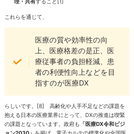
理・共有
すること[1]
これらを通じて、
医療の質や効率性の向
上、医療格差の是正、医
療従事者の負担軽減、患
者の利便性向上などを目
指すのが医療DX
らしいです。[8] 高齢化や人手不足などの課題を
抱える日本の医療業界にとって、DXの推進は喫緊
の課題となっています。政府も
「医療DX令和ビジ
ョン2030」
を掲げ、電子カルテの標準化や全国医