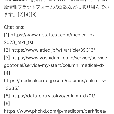
療情報プラットフォームの創設などに取り組んでい
ます。[2][4][8]
Citations:
[1] https://www.netattest.com/medical-dx-
2023_mkt_tst
[2] https://www.atled.jp/wfl/article/39313/
[3] https://www.yoshidumi.co.jp/service/service-
gootorial/service-my-start/column_medical-dx
[4]
https://medicalcenterjp.com/columns/columns-
13335/
[5] https://data-entry.tokyo/column-dx01/
[6]
https://www.phchd.com/jp/medicom/park/idea/