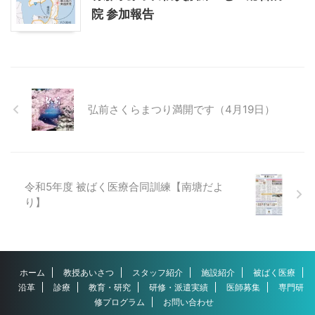
院 参加報告
弘前さくらまつり満開です（4月19日）
令和5年度 被ばく医療合同訓練【南塘だよ
り】
ホーム
教授あいさつ
スタッフ紹介
施設紹介
被ばく医療
沿革
診療
教育・研究
研修・派遣実績
医師募集
専門研
修プログラム
お問い合わせ