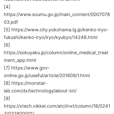
[4]
https://www.soumu.go.jp/main_content/0007078
03.pdf
[5] https://www.city.yokohama.lg.jp/kenko-iryo-
fukushi/kenko-iryo/iryo/kyubyo/14248.html
[6]
https://sokuyaku.jp/column/online_medical_treat
ment_app.html
[7] https://www.gov-
online.go.jp/useful/article/201609/1.html
[8] https://monstar-
lab.com/dx/technology/about-iot/
[9]
https://xtech.nikkei.com/atcl/nxt/column/18/0241
3/032800001/