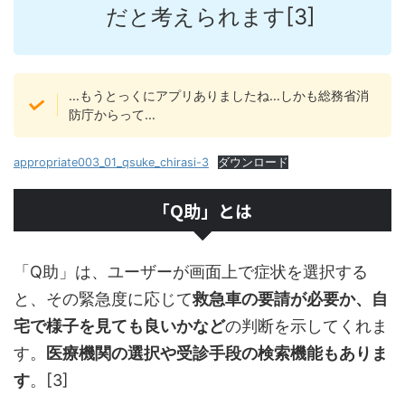
だと考えられます[3]
…もうとっくにアプリありましたね…しかも総務省消
防庁からって…
appropriate003_01_qsuke_chirasi-3
ダウンロード
「Q助」とは
「Q助」は、ユーザーが画面上で症状を選択する
と、その緊急度に応じて
救急車の要請が必要か、自
宅で様子を見ても良いかなど
の判断を示してくれま
す。
医療機関の選択や受診手段の検索機能もありま
す
。[3]