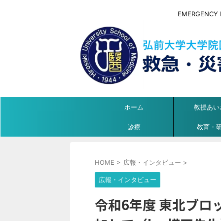
EMERGENCY ME
ホーム
教授あい
診療
教育・
HOME
>
広報・インタビュー
>
広報・インタビュー
令和6年度 東北ブロ