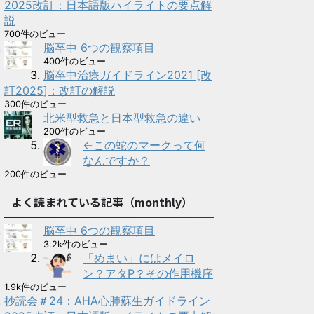
2025改訂：日本語版ハイライトの要点解
説
700件のビュー
脳卒中 6つの観察項目
400件のビュー
脳卒中治療ガイドライン2021 [改
訂2025]：改訂の解説
300件のビュー
北米型救急と日本型救急の違い
200件のビュー
←この蛇のマークって何
なんですか？
200件のビュー
よく読まれている記事（monthly）
脳卒中 6つの観察項目
3.2k件のビュー
「めまい」にはメイロ
ン？アタP？その作用機序
1.9k件のビュー
抄読会＃24：AHA心肺蘇生ガイドライン