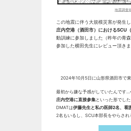
地震調査
この地震に伴う大規模災害が発生し
庄内空港（酒田市）におけるSCU（St
動訓練に参加しました（昨年の青森
参加した横田先生にレビュー頂きま
2024年10月5日に山形県酒田市で
最初から嫌な予感がしていたんです…
庄内空港に直接参集
といった形でした
DMATは
伊藤先生と私の医師2名、看
2名もいるし、SCU本部長をやらさ