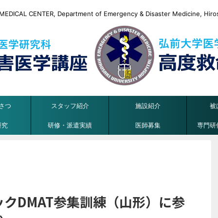
DICAL CENTER, Department of Emergency & Disaster Medicine, Hirosa
さつ
スタッフ紹介
施設紹介
被
研究
研修・派遣実績
医師募集
専門研
ックDMAT参集訓練（山形）に参