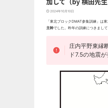
加して（by 横田先
2024年10月10日
「東北ブロックDMAT参集訓練」は
主幹
でした。昨年の訓練につきまして
庄内平野東縁
ド7.5の地震