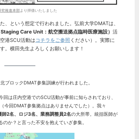
研究推進本部
より拝借いたしました
た、という想定で行われました。弘前大学DMATは、
aging Care Unit：航空搬送拠点臨時医療施設）
活
空港SCU活動は
コチラをご参照
ください）。実際に
す。横田先生よろしくお願いします！
東北ブロックDMAT参集訓練が行われました。
今回は庄内空港でのSCU活動が事前に知らされており、
（今回DMAT参集拠点はありませんでした）。我々
護師2名、ロジ3名、業務調整員2名
の大所帯。統括医師が
れるのか？と言った不安を抱えていざ参集。