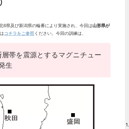
生）
東北6県及び新潟県の輪番により実施され、今回は
山形県が
は
コチラをご参照
ください。今回の訓練は、
断層帯を震源とするマグニチュー
が発生