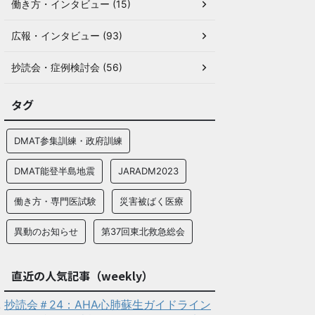
働き方・インタビュー (15)
広報・インタビュー (93)
抄読会・症例検討会 (56)
タグ
DMAT参集訓練・政府訓練
DMAT能登半島地震
JARADM2023
働き方・専門医試験
災害被ばく医療
異動のお知らせ
第37回東北救急総会
直近の人気記事（weekly）
抄読会＃24：AHA心肺蘇生ガイドライン