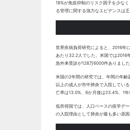
18%が免疫抑制のリスク因子を少な
る管理に関する強力なエビデンスは乏
世界疾病負荷研究によると、2016年
あたり32.2人でした。米国では201
急外来受診が128万6000件ありまし
米国の2年間の研究では、年間の年齢調
以上の成人が市中肺炎で入院しているこ
亡率は13.0%、6か月後は23.4%、1
低所得国では、人口ベースの疫学デー
の入院理由として肺炎が最も多い原因