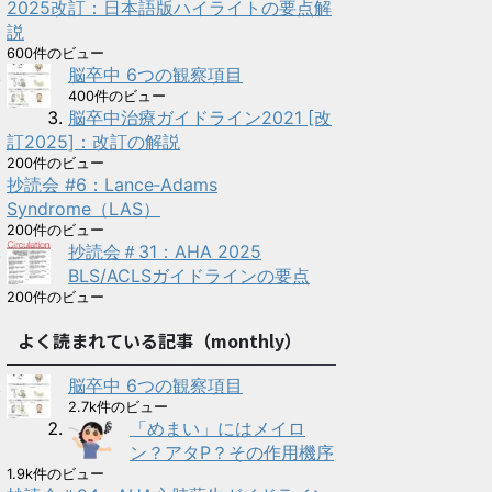
2025改訂：日本語版ハイライトの要点解
説
600件のビュー
脳卒中 6つの観察項目
400件のビュー
脳卒中治療ガイドライン2021 [改
訂2025]：改訂の解説
200件のビュー
抄読会 #6：Lance‑Adams
Syndrome（LAS）
200件のビュー
抄読会＃31：AHA 2025
BLS/ACLSガイドラインの要点
200件のビュー
よく読まれている記事（monthly）
脳卒中 6つの観察項目
2.7k件のビュー
「めまい」にはメイロ
ン？アタP？その作用機序
1.9k件のビュー