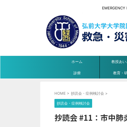
EMERGENCY ME
ホーム
教授あい
診療
教育・
HOME
>
抄読会・症例検討会
>
抄読会・症例検討会
抄読会 #11：市中肺