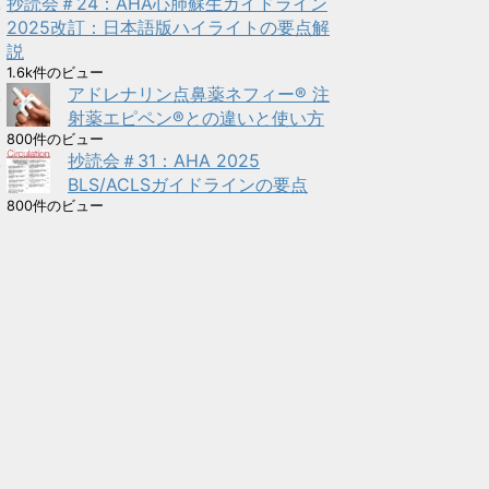
抄読会＃24：AHA心肺蘇生ガイドライン
2025改訂：日本語版ハイライトの要点解
説
1.6k件のビュー
アドレナリン点鼻薬ネフィー® 注
射薬エピペン®との違いと使い方
800件のビュー
抄読会＃31：AHA 2025
BLS/ACLSガイドラインの要点
800件のビュー