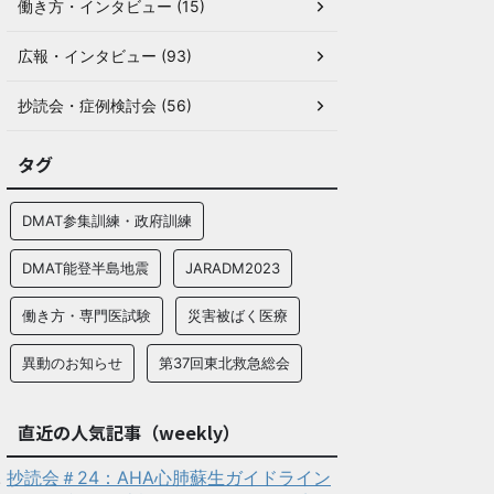
働き方・インタビュー (15)
広報・インタビュー (93)
抄読会・症例検討会 (56)
タグ
DMAT参集訓練・政府訓練
DMAT能登半島地震
JARADM2023
働き方・専門医試験
災害被ばく医療
異動のお知らせ
第37回東北救急総会
直近の人気記事（weekly）
抄読会＃24：AHA心肺蘇生ガイドライン