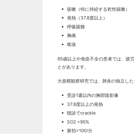
咳嗽（特に持続する乾性咳嗽）
発熱（37.8度以上）
呼吸困難
胸痛
喀痰
65歳以上や免疫不全の患者では、疲
とがあります。
大規模観察研究では、肺炎の独立した
受診1週以内の胸部陰影像
37.8度以上の発熱
聴診でcrackle
SO2 <95%
脈拍>100/分