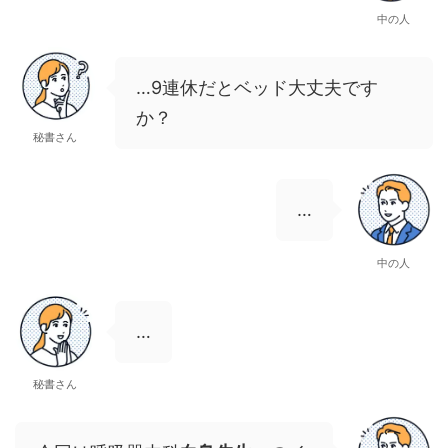
中の人
…9連休だとベッド大丈夫です
か？
秘書さん
…
中の人
…
秘書さん