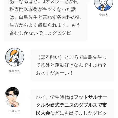
あーなるほど。Jオスラーとか内
科専門医取得がキツくなった話
中の人
は、白鳥先生と言わず各内科の先
生方からよく愚痴られます。もう
呑むしかないでしょグビグビ
（ほろ酔い）ところで白鳥先生っ
て意外と運動好きなんですよね？
秘書さん
お水くださーい！
ハイ、学生時代は
フットサルサー
クルや硬式テニスのダブルスで市
白鳥先生
民大会
などにも出てましたグビッ