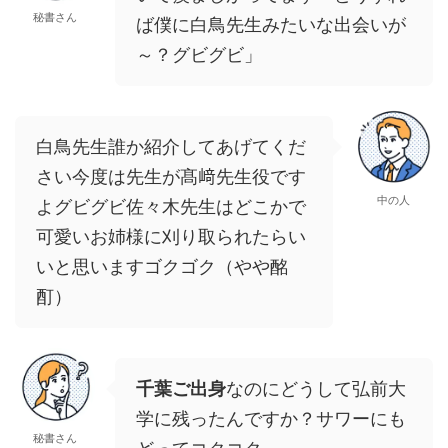
秘書さん
ば僕に白鳥先生みたいな出会いが
～？グビグビ」
白鳥先生誰か紹介してあげてくだ
さい今度は先生が髙﨑先生役です
中の人
よグビグビ佐々木先生はどこかで
可愛いお姉様に刈り取られたらい
いと思いますゴクゴク（やや酩
酊）
千葉ご出身
なのにどうして弘前大
学に残ったんですか？サワーにも
秘書さん