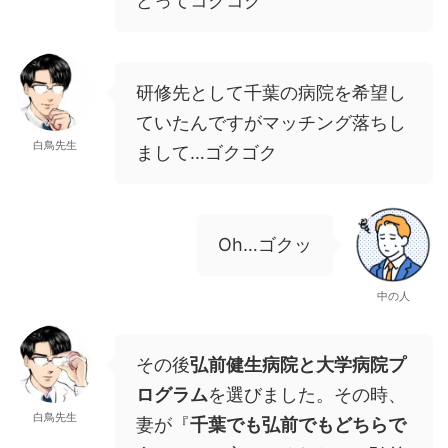
どってコクコク
研修先として千葉の病院を希望し
ていたんですがマッチング落ちし
白鳥先生
まして…ゴクゴク
Oh…ゴクッ
中の人
その後
弘前健生病院と大学病院プ
ログラム
を選びました。その時、
白鳥先生
妻が『
千葉でも弘前でもどちらで