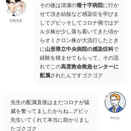
その後は清瀬の
複十字病院
に行か
せて頂き結核など感染症を学びま
白鳥先生
してグビッそしてコロナ禍ではデ
ルタ株が少し落ち着いてきた頃か
らオミクロン株が大流行したとき
に
山形県立中央病院の感染症科
で
経験を積ませてもらって、その流
れでこの
高度救命救急センターに
配属
されたんですゴクゴク
先生の配属直後はまだコロナが猛
威を奮ってましたからね…グビッ
中の人
先生いてくれて本当に助かりまし
たゴクゴク