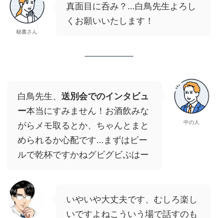
真面目に呑み？…白鳥先生よろし
くお願いいたします！
秘書さん
白鳥先生、
送別会でのインタビュ
ー
本当にすみません！お酒飲みな
中の人
がらメモ取るとか、ちゃんとまと
められるか心配です…まずはビー
ルで乾杯ですかねグビグビぷはー
いやいや大丈夫です、むしろ楽し
いですよねこういう場で話すのも