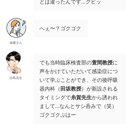
とは違ったんです…グビッ
へぇ〜？ゴクゴク
秘書さん
でも当時臨床検査部の
萱間教授
に
声をかけていただいて感染症につ
白鳥先生
いて学ぶことができ、その後呼吸
器内科（
田坂教授
）が新設される
タイミングで
糸賀先生
から誘われ
まして…なんとサシ呑みで（笑）
ゴクゴクぷはー