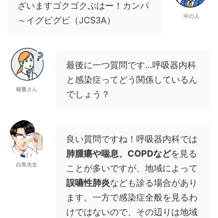
ざいますゴクゴクぷはー！カンパ
中の人
～イグビグビ（JCS3A）
最後に一つ質問です…呼吸器内科
と感染症ってどう関係しているん
秘書さん
でしょう？
良い質問ですね！呼吸器内科では
肺腫瘍や喘息、COPDなど
を見る
白鳥先生
ことが多いですが、地域によって
誤嚥性肺炎
なども診る場合があり
ます。一方で感染症全般を見るわ
けではないので、その辺りは地域