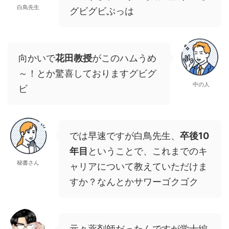
白鳥先生
グビグビぷっは
向かいで
花田教授
がこのハムうめ
～！とか驚喜しておりますグビグ
中の人
ビ
では早速ですが白鳥先生、
卒後10
年目
ということで、これまでのキ
秘書さん
ャリアについて教えていただけま
すか？なんとかサワーゴクゴク
元々薬剤師だったんですが学士編