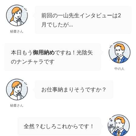
前回の一山先生インタビューは2
月でしたが…
秘書さん
本日もう
御用納め
ですね！光陰矢
のナンチャラです
中の人
お仕事納まりそうですか？
秘書さん
全然？むしろこれからです！