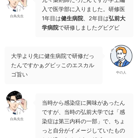
入で医学部に入りました。研修医
白鳥先生
1年目は
健生病院
、2年目は
弘前大
学病院
で研修しましたグビグビ
大学より先に健生病院で研修だっ
たんですかぁグビッこのエスカル
中の人
ゴ旨い
当時から感染症に興味があったん
ですが、当時の弘前大学では「感
白鳥先生
染症は第三内科の一部」で、ちょ
っと自分がイメージしていたもの