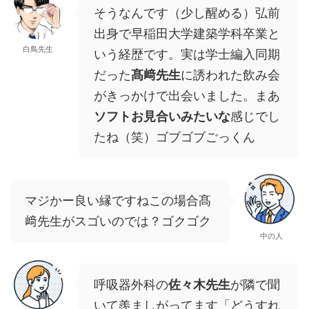
そうなんです（少し醒める）弘前
出身で早稲田大学建築学科卒業と
白鳥先生
いう経歴です。実は学士編入同期
だった
髙﨑先生
に誘われた飲み会
がきっかけで出会いました。まあ
ソフトお見合いみたいな
感じでし
たね（笑）ゴブゴブごっくん
マジかー良い縁ですねこの場合髙
﨑先生がスゴいのでは？ゴクゴク
中の人
呼吸器外科の
佐々木先生
が隣で聞
いて羨ましがってます「どうすれ