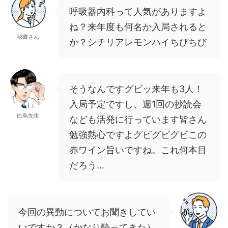
呼吸器内科って人気がありますよ
ね？来年度も何名か入局されると
秘書さん
か？シチリアレモンハイちびちび
そうなんですグビッ来年も3人！
入局予定ですし、週1回の抄読会
白鳥先生
なども活発に行っています皆さん
勉強熱心ですよグビグビグビこの
赤ワイン旨いですね。これ何本目
だろう…
今回の異動についてお聞きしてい
いですか？（かなり酔ってきた）