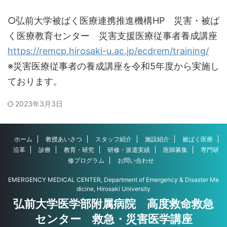
○弘前大学被ばく医療連携推進機構HP 災害・被ば
く医療教育センター 災害支援医療従事者養成講座
https://remcp.hirosaki-u.ac.jp/ecdrem/training/
※災害医療従事者の養成講座を令和5年度から実施し
ております。
2023年3月3日
ホーム
教授あいさつ
スタッフ紹介
施設紹介
被ばく医療
沿革
診療
教育・研究
研修・派遣実績
医師募集
専門研
修プログラム
お問い合わせ
EMERGENCY MEDICAL CENTER, Department of Emergency & Disaster Me
dicine, Hirosaki University
弘前大学医学部附属病院 高度救命救急
センター 救急・災害医学講座