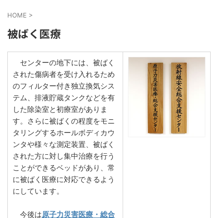
HOME
>
被ばく医療
センターの地下には、被ばく
された傷病者を受け入れるため
のフィルター付き独立換気シス
テム、排液貯蔵タンクなどを有
した除染室と初療室がありま
す。さらに被ばくの程度をモニ
タリングするホールボディカウ
ンタや様々な測定装置、被ばく
された方に対し集中治療を行う
ことができるベッドがあり、常
に被ばく医療に対応できるよう
にしています。
今後は
原子力災害医療・総合