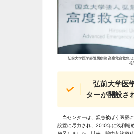
弘前大学医学部附属病院 高度救命救急セ
花
弘前大学医
ターが開設さ
当センターは、緊急被ばく医療に
設置に尽力され、2010年に浅利
発足しました。以来、院内各診療科