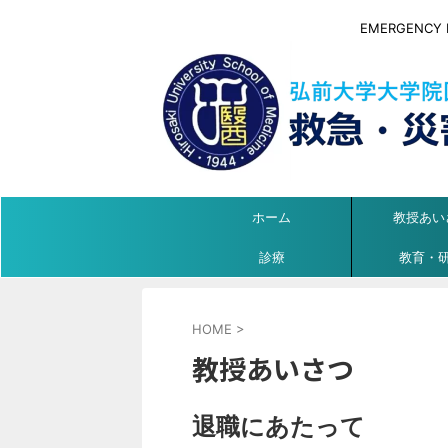
EMERGENCY ME
ホーム
教授あい
診療
教育・
HOME
>
教授あいさつ
退職にあたって