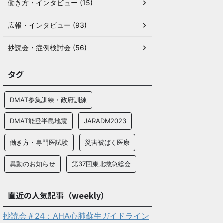
働き方・インタビュー (15)
広報・インタビュー (93)
抄読会・症例検討会 (56)
タグ
DMAT参集訓練・政府訓練
DMAT能登半島地震
JARADM2023
働き方・専門医試験
災害被ばく医療
異動のお知らせ
第37回東北救急総会
直近の人気記事（weekly）
抄読会＃24：AHA心肺蘇生ガイドライン