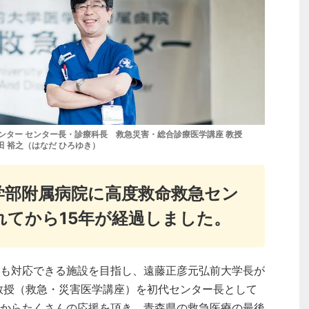
ンター センター長・診療科長 救急災害・総合診療医学講座 教授
田 裕之（はなだ ひろゆき）
学部附属病院に高度救命救急セン
れてから15年が経過しました。
も対応できる施設を目指し、遠藤正彦元弘前大学長が
靖教授（救急・災害医学講座）を初代センター長として
からたくさんの応援を頂き、青森県の救急医療の最後