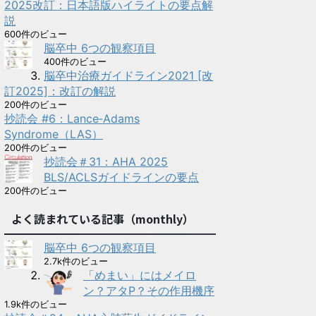
2025改訂：日本語版ハイライトの要点解
説
600件のビュー
脳卒中 6つの観察項目
400件のビュー
脳卒中治療ガイドライン2021 [改
訂2025]：改訂の解説
200件のビュー
抄読会 #6：Lance‑Adams
Syndrome（LAS）
200件のビュー
抄読会＃31：AHA 2025
BLS/ACLSガイドラインの要点
200件のビュー
よく読まれている記事（monthly）
脳卒中 6つの観察項目
2.7k件のビュー
「めまい」にはメイロ
ン？アタP？その作用機序
1.9k件のビュー