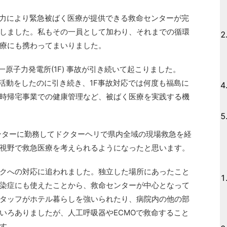
尽力により緊急被ばく医療が提供できる救命センターが完
しました。私もその一員として加わり、それまでの循環
療にも携わってまいりました。
一原子力発電所(1F) 事故が引き続いて起こりました。
療活動をしたのに引き続き、1F事故対応では何度も福島に
時帰宅事業での健康管理など、被ばく医療を実践する機
ンターに勤務してドクターヘリで県内全域の現場救急を経
視野で救急医療を考えられるようになったと思います。
デミックへの対応に追われました。独立した場所にあったこと
染症にも使えたことから、救命センターが中心となって
タッフがホテル暮らしを強いられたり、病院内の他の部
いろありましたが、人工呼吸器やECMOで救命すること
す。