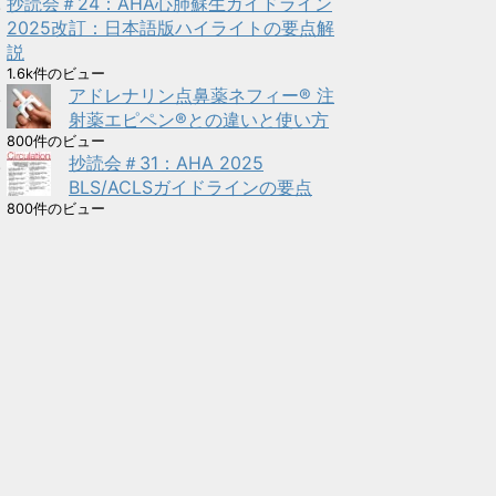
抄読会＃24：AHA心肺蘇生ガイドライン
2025改訂：日本語版ハイライトの要点解
説
1.6k件のビュー
アドレナリン点鼻薬ネフィー® 注
射薬エピペン®との違いと使い方
800件のビュー
抄読会＃31：AHA 2025
BLS/ACLSガイドラインの要点
800件のビュー