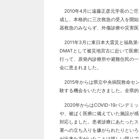
2010年4月に遠藤正彦元学長のご
成し、本格的に三次救急の受入を開始
器救急のみならず、外傷診療や災害医
2011年3月に東日本大震災と福島第
DMATとして被災地宮古に赴いて医
行って、原発内診療所や避難住民の一
会に恵まれました。
2015年からは県立中央病院救命セ
験する機会をいただきました。全県的
2020年からはCOVID-19パン
や、被ばく医療に備えていた施設が感
対応しました。患者診療にあたったス
署への立ち入りを嫌がられたりといろ
が出来た方がいたことは嬉しい限りで