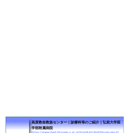
高度救命救急センター｜診療科等のご紹介｜弘前大学医
学部附属病院
https://www.med.hirosaki-u.ac.jp/hospital/clindtl/kyukyuka.html