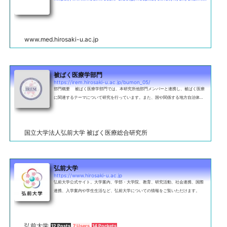
www.med.hirosaki-u.ac.jp
被ばく医療学部門
https://irem.hirosaki-u.ac.jp/bumon_05/
部門概要 被ばく医療学部門では、本研究所他部門メンバーと連携し、被ばく医療
に関連するテーマについて研究を行っています。また、国や関係する地方自治体及
び医療機関、大学、専門機関等と適切な連携を図り、体制の整備・維持、高度
国立大学法人弘前大学 被ばく医療総合研究所
弘前大学
https://www.hirosaki-u.ac.jp
弘前大学公式サイト。大学案内、学部・大学院、教育、研究活動、社会連携、国際
連携、入学案内や学生生活など、弘前大学についての情報をご覧いただけます。
弘前大学
12 Posts
7 Users
14 Pockets