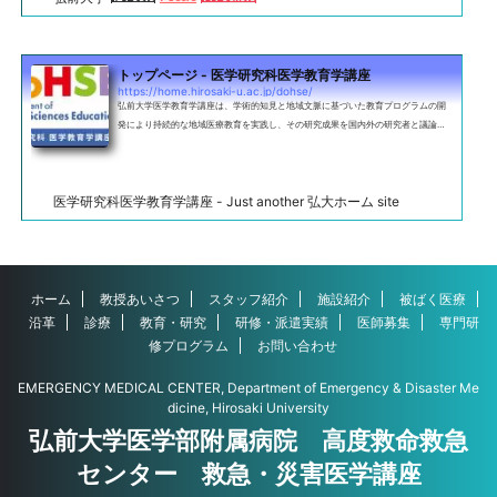
トップページ - 医学研究科医学教育学講座
https://home.hirosaki-u.ac.jp/dohse/
弘前大学医学教育学講座は、学術的知見と地域文脈に基づいた教育プログラムの開
発により持続的な地域医療教育を実践し、その研究成果を国内外の研究者と議論す
ることで国際的な医学教育研究に貢献します。そして、このプロセスを循環させる
ことで次世代の地域医療と医療者教育のリーダーを育成することが我々のVisionで
す。
医学研究科医学教育学講座 - Just another 弘大ホーム site
ホーム
教授あいさつ
スタッフ紹介
施設紹介
被ばく医療
沿革
診療
教育・研究
研修・派遣実績
医師募集
専門研
修プログラム
お問い合わせ
EMERGENCY MEDICAL CENTER, Department of Emergency & Disaster Me
dicine, Hirosaki University
弘前大学医学部附属病院 高度救命救急
センター 救急・災害医学講座