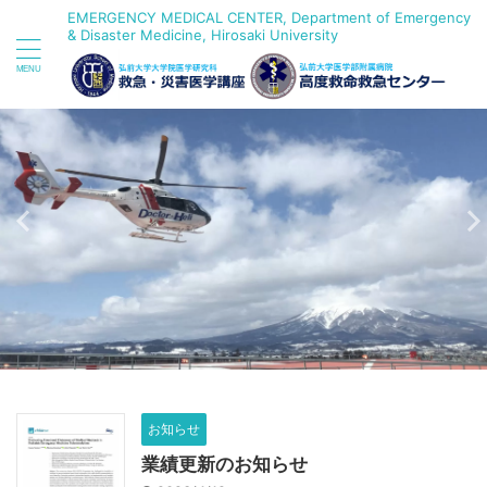
EMERGENCY MEDICAL CENTER, Department of Emergency
& Disaster Medicine, Hirosaki University
お知らせ
業績更新のお知らせ