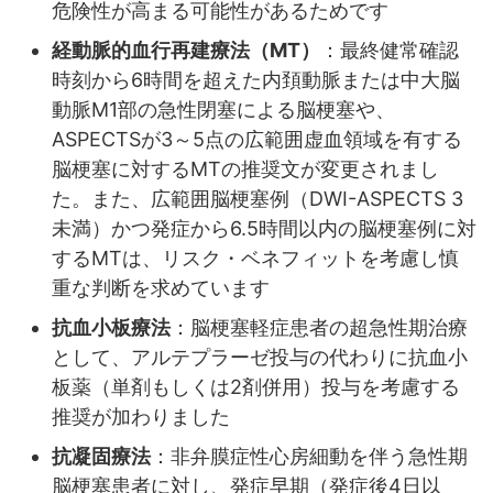
危険性が高まる可能性があるためです
経動脈的血行再建療法（MT）
：最終健常確認
時刻から6時間を超えた内頚動脈または中大脳
動脈M1部の急性閉塞による脳梗塞や、
ASPECTSが3～5点の広範囲虚血領域を有する
脳梗塞に対するMTの推奨文が変更されまし
た。また、広範囲脳梗塞例（DWI-ASPECTS 3
未満）かつ発症から6.5時間以内の脳梗塞例に対
するMTは、リスク・ベネフィットを考慮し慎
重な判断を求めています
抗血小板療法
：脳梗塞軽症患者の超急性期治療
として、アルテプラーゼ投与の代わりに抗血小
板薬（単剤もしくは2剤併用）投与を考慮する
推奨が加わりました
抗凝固療法
：非弁膜症性心房細動を伴う急性期
脳梗塞患者に対し、発症早期（発症後4日以