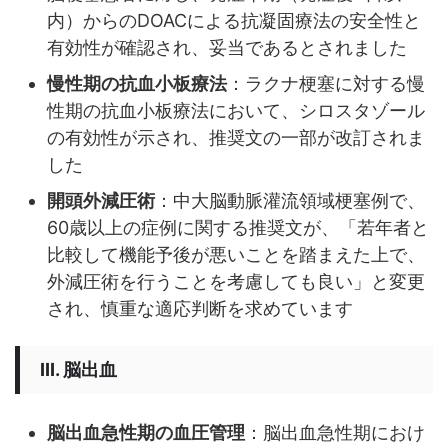
内）からのDOACによる抗凝固療法の安全性と
有効性が確認され、妥当であるとされました
慢性期の抗血小板療法
：ラクナ梗塞に対する慢
性期の抗血小板療法において、シロスタゾール
の有効性が示され、推奨文の一部が改訂されま
した
開頭外減圧術
：中大脳動脈灌流領域梗塞例で、
60歳以上の症例に関する推奨文が、「若年者と
比較して機能予後が悪いことを踏まえた上で、
外減圧術を行うことを考慮しても良い」と変更
され、慎重な適応判断を求めています
III. 脳出血
脳出血急性期の血圧管理
：脳出血急性期におけ