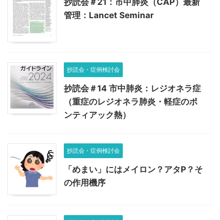
抄読会＃21：市中肺炎（CAP）最新
管理：Lancet Seminar
抄読会・症例検討会
抄読会＃14 市中肺炎：レジオネラ症
（重症のレジオネラ肺炎・軽症のポ
ンティアック熱）
抄読会・症例検討会
「めまい」にはメイロン？アタP？そ
の作用機序