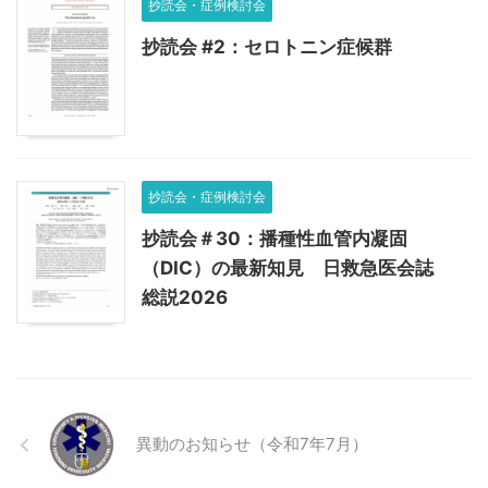
抄読会・症例検討会
抄読会 #2：セロトニン症候群
抄読会・症例検討会
抄読会＃30：播種性⾎管内凝固
（DIC）の最新知⾒ ⽇救急医会誌
総説2026
異動のお知らせ（令和7年7月）