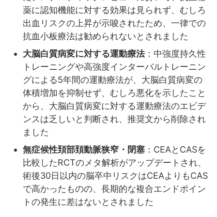
薬に認知機能に対する効果は見られず、むしろ
出血リスクの上昇が示唆されたため、一律での
抗血小板療法は勧められないとされました
大脳白質病変に対する運動療法
：中強度持久性
トレーニングや高強度インターバルトレーニン
グによる5年間の運動療法が、大脳白質病変の
体積増加を抑制せず、むしろ悪化を示したこと
から、大脳白質病変に対する運動療法のエビデ
ンスは乏しいと判断され、推奨文から削除され
ました
無症候性頚部頚動脈狭窄・閉塞
：CEAとCASを
比較したRCTのメタ解析がアップデートされ、
術後30日以内の脳卒中リスクはCEAよりもCAS
で高かったものの、長期的な複合エンドポイン
トの発生に差はないとされました