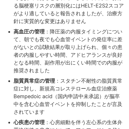
る脳梗塞リスクの層別化にはHELT-E2S2スコア
がより適していると報告されましたが、治療方
針に実質的な変更はありません
高血圧の管理
：降圧薬の内服タイミングについ
て、朝でも夜でも心血管イベントの発症率に差
がないとの試験結果が取り上げられ、個々の患
者の内服しやすい時間、アドヒアランスが良好
となる時間、副作用が出にくい時間での内服が
推奨されました
脂質異常症の管理
：スタチン不耐性の脂質異常
症に対し、新規高コレステロール血症治療薬
Bempedoic acid（国内申請中未承認）が脳卒
中を含む心血管イベントを抑制したことが言及
されています
心疾患の管理
：心房細動を伴う左心系の生体弁