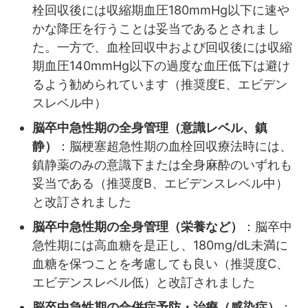
栓回収後には収縮期血圧180mmHg以下に速や
かな降圧を行うことは妥当であるとされまし
た。一方で、血栓回収中および回収後には収縮
期血圧140mmHg以下の過度な血圧低下は避け
るよう勧められています（推奨度E、エビデン
スレベル中）
脳卒中急性期の全身管理（意識レベル、鎮
静）
：脳梗塞超急性期の血栓回収療法時には、
鎮静薬のみの意識下または全身麻酔のいずれも
妥当である（推奨度B、エビデンスレベル中）
と改訂されました
脳卒中急性期の全身管理（栄養など）
：脳卒中
急性期には高血糖を是正し、180mg/dL未満に
血糖を保つことを考慮しても良い（推奨度C、
エビデンスレベル低）と改訂されました
脳卒中急性期の合併症予防・治療（感染症）
：