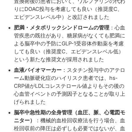
置換術後の患者において、ワルファリンの代わ
りにDOAC投与を考慮しても良い（推奨度C、
エビデンスレベル中）と改訂されました
肥満・メタボリックシンドロームの管理
：心血
管疾患の既往があり、糖尿病がなくても肥満に
よる脳卒中の予防にGLP-1受容体作動薬を考慮
しても良い（推奨度C、エビデンスレベル低）
という新たな推奨文が採用されました
血液バイオマーカー
：スタチン投与中のアテロ
ーム動脈硬化症のハイリスク患者では、hs-
CRP値がLDLコレステロール値よりもその後の
心血管イベントの予測因子となることが取り上
げられました
脳卒中急性期の全身管理（血圧、脈、心電図モ
ニター）
：機械的血栓回収療法を行う場合、血
栓回収前の降圧は必ずしも必要ではないが、血