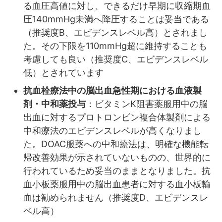
る血圧高値に対し、できるだけ早期に収縮期血
圧140mmHg未満へ降圧することは妥当である
（推奨度B、エビデンスレベル高）とされまし
た。その下限を110mmHg超に維持することも
考慮しても良い（推奨度C、エビデンスレベル
低）とされています
抗血栓療法中の脳出血急性期における血液製
剤・中和薬投与
：ビタミンK阻害薬服用中の脳
出血に対するプロトロンビン複合体製剤による
中和療法のエビデンスレベルが高くなりまし
た。DOAC服薬への中和療法は、明確な機能転
帰改善効果が示されていないものの、世界的に
行われているため妥当のままとなりました。抗
血小板薬服用中の脳出血患者に対する血小板輸
血は勧められません（推奨度D、エビデンスレ
ベル高）