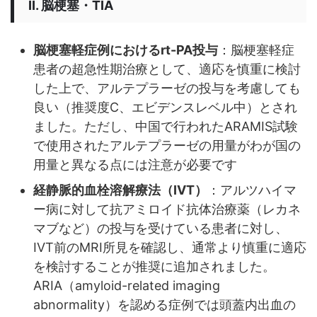
II. 脳梗塞・TIA
脳梗塞軽症例におけるrt-PA投与
：脳梗塞軽症
患者の超急性期治療として、適応を慎重に検討
した上で、アルテプラーゼの投与を考慮しても
良い（推奨度C、エビデンスレベル中）とされ
ました。ただし、中国で行われたARAMIS試験
で使用されたアルテプラーゼの用量がわが国の
用量と異なる点には注意が必要です
経静脈的血栓溶解療法（IVT）
：アルツハイマ
ー病に対して抗アミロイド抗体治療薬（レカネ
マブなど）の投与を受けている患者に対し、
IVT前のMRI所見を確認し、通常より慎重に適応
を検討することが推奨に追加されました。
ARIA（amyloid-related imaging
abnormality）を認める症例では頭蓋内出血の