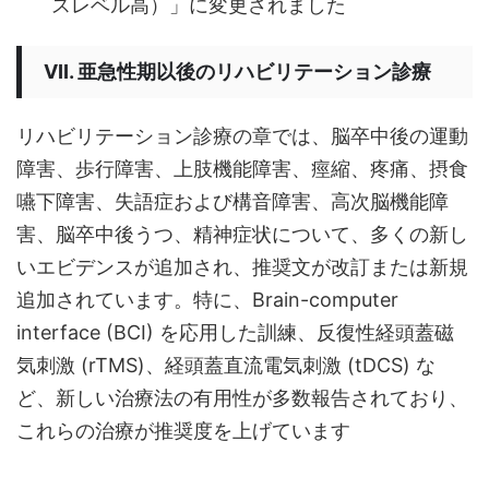
スレベル高）」に変更されました
VII. 亜急性期以後のリハビリテーション診療
リハビリテーション診療の章では、脳卒中後の運動
障害、歩行障害、上肢機能障害、痙縮、疼痛、摂食
嚥下障害、失語症および構音障害、高次脳機能障
害、脳卒中後うつ、精神症状について、多くの新し
いエビデンスが追加され、推奨文が改訂または新規
追加されています。特に、Brain-computer
interface (BCI) を応用した訓練、反復性経頭蓋磁
気刺激 (rTMS)、経頭蓋直流電気刺激 (tDCS) な
ど、新しい治療法の有用性が多数報告されており、
これらの治療が推奨度を上げています