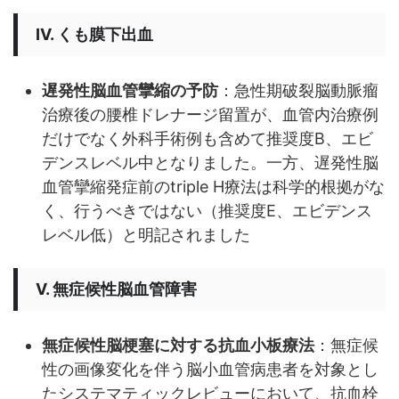
IV. くも膜下出血
遅発性脳血管攣縮の予防
：急性期破裂脳動脈瘤
治療後の腰椎ドレナージ留置が、血管内治療例
だけでなく外科手術例も含めて推奨度B、エビ
デンスレベル中となりました。一方、遅発性脳
血管攣縮発症前のtriple H療法は科学的根拠がな
く、行うべきではない（推奨度E、エビデンス
レベル低）と明記されました
V. 無症候性脳血管障害
無症候性脳梗塞に対する抗血小板療法
：無症候
性の画像変化を伴う脳小血管病患者を対象とし
たシステマティックレビューにおいて、抗血栓