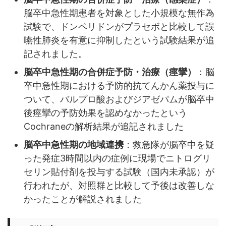
脳卒中急性期患者を対象とした小規模な無作為
試験で、ドンペリドンがプラセボと比較して誤
嚥性肺炎を有意に抑制したという試験結果が追
記されました。
脳卒中急性期の合併症予防・治療（痙攣）
：脳
卒中急性期における予防的抗てんかん薬投与に
ついて、バルプロ酸およびジアゼパムが脳卒中
後痙攣の予防効果を認めなかったという
Cochraneの解析結果が追記されました
脳卒中急性期の地域連携
：救急隊が脳卒中を疑
った発症3時間以内の症例に現場でニトログリ
セリン貼付剤を投与する試験（国内未承認）が
行われたが、対照群と比較して予後は改善しな
かったことが解説されました