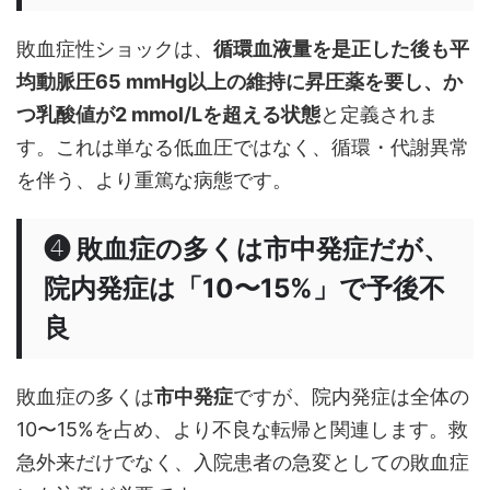
敗血症性ショックは、
循環血液量を是正した後も平
均動脈圧65 mmHg以上の維持に昇圧薬を要し、か
つ乳酸値が2 mmol/Lを超える状態
と定義されま
す。これは単なる低血圧ではなく、循環・代謝異常
を伴う、より重篤な病態です。
❹ 敗血症の多くは市中発症だが、
院内発症は「10〜15%」で予後不
良
敗血症の多くは
市中発症
ですが、院内発症は全体の
10〜15%を占め、より不良な転帰と関連します。救
急外来だけでなく、入院患者の急変としての敗血症