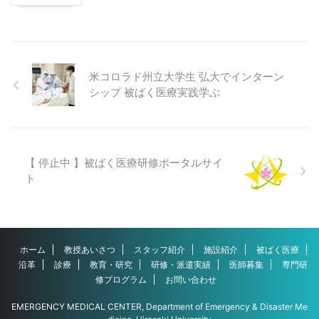
米コロラド州立大学生 弘大でインターン
シップ 被ばく医療実践学ぶ
【 停止中 】被ばく医療研修ポータルサイ
ト
ホーム
教授あいさつ
スタッフ紹介
施設紹介
被ばく医療
沿革
診療
教育・研究
研修・派遣実績
医師募集
専門研
修プログラム
お問い合わせ
EMERGENCY MEDICAL CENTER, Department of Emergency & Disaster Me