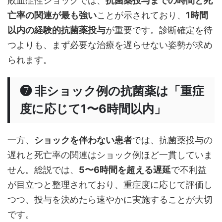
敗血症性ショックでは、
抗菌薬投与までの時間と死
亡率の関連が最も強い
ことが示されており、
1時間
以内の経験的抗菌薬投与
が重要です。診断確定を待
つよりも、まず必要な治療を遅らせない姿勢が求め
られます。
❼ 非ショック例の抗菌薬は「重症
度に応じて1〜6時間以内」
一方、
ショックを伴わない患者
では、抗菌薬投与の
遅れと死亡率の関連はショック例ほど一貫していま
せん。総説では、
5〜6時間を超える遅延
で不利益
が目立つと整理されており、重症度に応じて評価し
つつ、投与を決めたら速やかに実施することが大切
です。