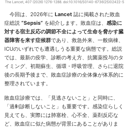
The Lancet, 407 (2026) 1276-1288. doi:10.1016/S0140-6736(25)02422-5
今回は、2026年に
Lancet
誌に掲載された敗血
症総説
“Sepsis”
を紹介します。敗血症は、
感染に
対する宿主反応の調節不全によって生命を脅かす臓
器障害を来す症候群
であり、救急外来、一般病棟、
ICUのいずれでも遭遇しうる重要な病態です。総説
では、最新の疫学、診断の考え方、抗菌薬投与のタ
イミング、初期蘇生、循環・呼吸管理、さらに退院
後の長期予後まで、敗血症診療の全体像が体系的に
整理されています。
敗血症診療では、「見逃さないこと」と同時に、
「過剰診断しないこと」も重要です。感染症らしく
見えても、実際には肺塞栓、心不全、薬剤反応な
ど、敗血症に似た病態が背景にあることがありま