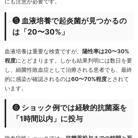
にも注意が必要です。
❺ 血液培養で起炎菌が見つかるの
は「20〜30%」
血液培養は重要な検査ですが、
陽性率は20〜30%
程度
にとどまります。しかも結果判明には数日を要
し、細菌性敗血症として治療される患者でも、最終
的に感染が確認されるのは
60〜70%程度
とされて
います。
❻ ショック例では経験的抗菌薬を
「1時間以内」に投与