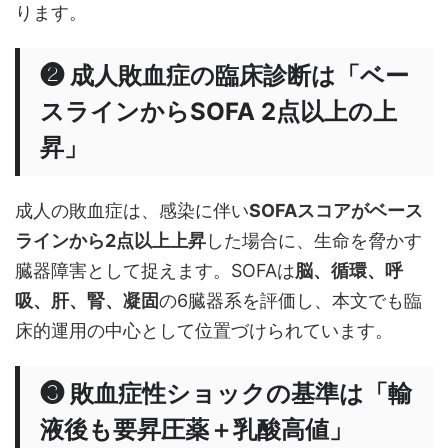
ります。
❷ 成人敗血症の臨床診断は「ベー
スラインからSOFA 2点以上の上
昇」
成人の敗血症は、感染に伴い
SOFAスコアがベース
ラインから2点以上上昇
した場合に、生命を脅かす
臓器障害として捉えます。SOFAは
脳、循環、呼
吸、肝、腎、凝固
の6臓器系を評価し、本文でも臨
床的運用の中心として位置づけられています。
❸ 敗血症性ショックの基準は「輸
液後も要昇圧薬＋乳酸高値」