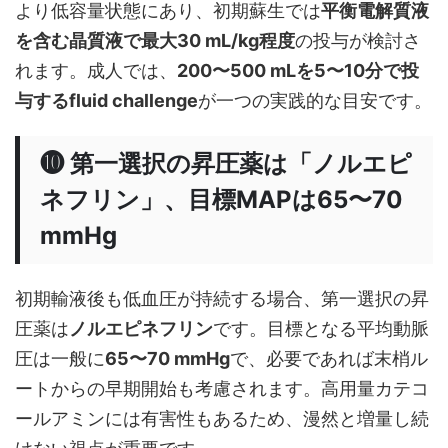
より低容量状態にあり、初期蘇生では
平衡電解質液
を含む晶質液で最大30 mL/kg程度
の投与が検討さ
れます。成人では、
200〜500 mLを5〜10分で投
与するfluid challenge
が一つの実践的な目安です。
❿ 第一選択の昇圧薬は「ノルエピ
ネフリン」、目標MAPは65〜70
mmHg
初期輸液後も低血圧が持続する場合、第一選択の昇
圧薬は
ノルエピネフリン
です。目標となる平均動脈
圧は一般に
65〜70 mmHg
で、必要であれば末梢ル
ートからの早期開始も考慮されます。高用量カテコ
ールアミンには有害性もあるため、漫然と増量し続