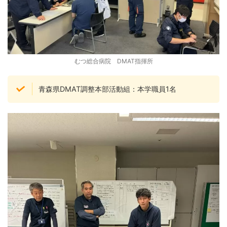
むつ総合病院 DMAT指揮所
青森県DMAT調整本部活動組：本学職員1名