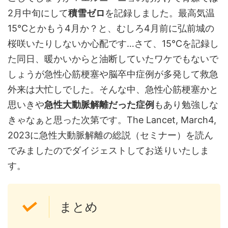
2月中旬にして
積雪ゼロ
を記録しました。最高気温
15℃とかもう4月か？と、むしろ4月前に弘前城の
桜咲いたりしないか心配です…さて、15℃を記録し
た同日、暖かいからと油断していたワケでもないで
しょうが急性心筋梗塞や脳卒中症例が多発して救急
外来は大忙しでした。そんな中、急性心筋梗塞かと
思いきや
急性大動脈解離だった症例
もあり勉強しな
きゃなぁと思った次第です。The Lancet, March4,
2023に急性大動脈解離の総説（セミナー）を読ん
でみましたのでダイジェストしてお送りいたしま
す。
まとめ