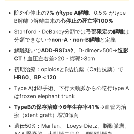
院外心停止の
7% がtype A解離
、0.5％ がtype
B解離→解離由来の
心停止の死亡率100％
Stanford・DeBakey分類では
弓部限定の解離
は
分類できない→
non-A・non-B解離
と定義
解離疑いで
ADD-RSﾁｪｯｸ
、D-dimer>500→
造影
CT
！血圧左右差>20・縦郭>8cm
初期治療：opioidsとβ拮抗薬（Ca拮抗薬）で
HR60、BP＜120
Type Aは即手術、下行大動脈からの逆行type A
はfrozen elephant trunk
TypeBの保存治療→6年生存率41％
→血管内治
療（stent graft）増加傾向
遺伝50%：Marfan、 Loeys-Dietz、脳動脈瘤、
AAA,腎嚢胞、大動脈二尖弁、側頭動脈炎