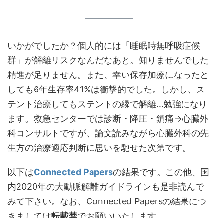
いかがでしたか？個人的には「睡眠時無呼吸症候
群」が解離リスクなんだなあと。知りませんでした
精進が足りません。また、幸い保存加療になったと
しても6年生存率41%は衝撃的でした。しかし、ス
テント治療してもステントの縁で解離…勉強になり
ます。救急センターでは診断・降圧・鎮痛→心臓外
科コンサルトですが、論文読みながら心臓外科の先
生方の治療適応判断に思いを馳せた次第です。
以下は
Connected Papers
の結果です。この他、国
内2020年の大動脈解離ガイドラインも是非読んで
みて下さい。なお、Connected Papersの結果につ
きましては
転載禁
でお願いいたします。