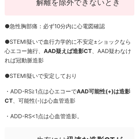
解離を除外できないとき
●急性胸部痛：必ず10分内に心電図確認
●STEMI疑いで血行力学的に不安定±ショックなら
心エコー施行、
AAD疑えば造影CT
、AAD疑わなけ
れば冠動脈造影
●STEMI疑いで安定しており
・ADD-RS≧1点は心エコーで
AAD可能性(+)は造影
CT
、可能性(-)は心血管造影
・ADD-RS<1点は心血管造影。