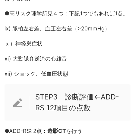
●高リスク理学所見４つ：下記1つでもあれば1点。
ix) 脈拍左右差、血圧左右差（>20mmHg）
ｘ）神経巣症状
xi) 大動脈弁逆流の心雑音
xii) ショック、低血圧状態
STEP3 診断評価←ADD-
RS 12項目の点数
●ADD-RS≧2点：
造影CT
を行う