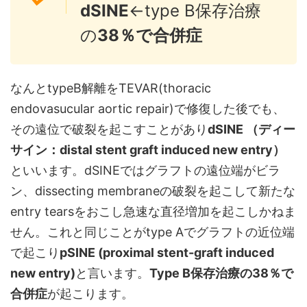
dSINE
←type B保存治療
の
38％で合併症
なんとtypeB解離をTEVAR(thoracic
endovasucular aortic repair)で修復した後でも、
その遠位で破裂を起こすことがあり
dSINE （ディー
サイン：distal stent graft induced new entry）
といいます。dSINEではグラフトの遠位端がビラ
ン、dissecting membraneの破裂を起こして新たな
entry tearsをおこし急速な直径増加を起こしかねま
せん。これと同じことがtype Aでグラフトの近位端
で起こり
pSINE (proximal stent-graft induced
new entry)
と言います。
Type B保存治療の38％で
合併症
が起こります。