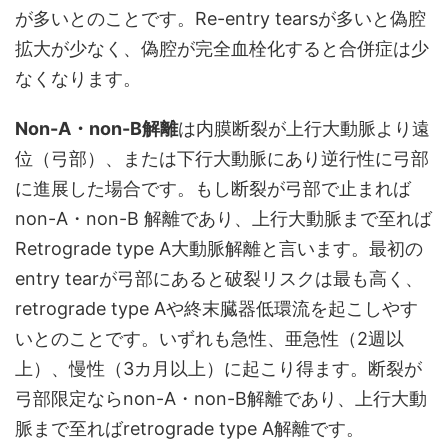
が多いとのことです。Re-entry tearsが多いと偽腔
拡大が少なく、偽腔が完全血栓化すると合併症は少
なくなります。
Non-A・non-B解離
は内膜断裂が上行大動脈より遠
位（弓部）、または下行大動脈にあり逆行性に弓部
に進展した場合です。もし断裂が弓部で止まれば
non-A・non-B 解離であり、上行大動脈まで至れば
Retrograde type A大動脈解離と言います。最初の
entry tearが弓部にあると破裂リスクは最も高く、
retrograde type Aや終末臓器低環流を起こしやす
いとのことです。いずれも急性、亜急性（2週以
上）、慢性（3カ月以上）に起こり得ます。断裂が
弓部限定ならnon-A・non-B解離であり、上行大動
脈まで至ればretrograde type A解離です。