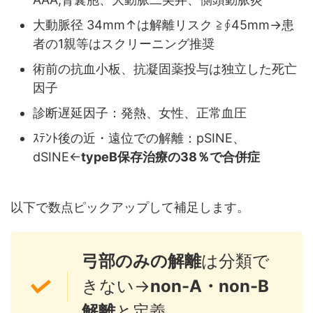
大動脈径 34mm↑は解離リスク ≧∮45mm→患
者の1親等はスクリーニング推奨
術前の抗血小板、抗凝固薬投与は独立した死亡
因子
診断遅延因子：発熱、女性、正常血圧
ｽﾃﾝﾄ後の近・遠位での解離：pSINE、
dSINE←
typeB保存治療の38％で合併症
以下で数点ピックアップして補足します。
弓部のみの解離
は分類で
きない→
non-A・non-B
解離
と定義