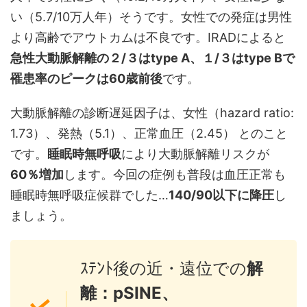
い（5.7/10万人年）そうです。女性での発症は男性
より高齢でアウトカムは不良です。IRADによると
急性大動脈解離の２/３はtype A、１/３はtype Bで
罹患率のピークは60歳前後
です。
大動脈解離の診断遅延因子は、女性（hazard ratio:
1.73）、発熱（5.1）、正常血圧（2.45） とのこと
です。
睡眠時無呼吸
により大動脈解離リスクが
60％増加
します。今回の症例も普段は血圧正常も
睡眠時無呼吸症候群でした…
140/90以下に降圧
し
ましょう。
ｽﾃﾝﾄ後の近・遠位での
解
離：pSINE、