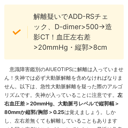
解離疑いでADD-RSチェ
ック、D-dimer>500→造
影CT！血圧左右差
>20mmHg・縦郭>8cm
意識障害鑑別のAIUEOTIPSに解離は入っていませ
ん！失神では必ず大動脈解離を含めなければなりま
せん。以下は、急性大動脈解離を疑った際のアルゴ
リズムです。失神が入っていることに注意です。
左
右血圧差＞20mmHg、大動脈弓レベルで縦郭幅＞
80mmか縦郭/胸部＞0.25
は覚えましょう。しか
し、左右差無くても解離していることもあります