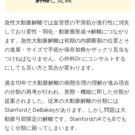
急性大動脈解離では血管壁の平滑筋が進行性に消失
しており変性・弱化・動脈瘤形成→解離につながり
ます。急性大動脈解離は初期の内膜断裂の位置とそ
の進展・サイズで手術か保存加療かザックリ見当を
つけねばなりません。心外科Dr.にコンサルトする
にしても言い方と気合が変わります。
過去10年で大動脈解離の病態生理の理解が進み現在
の分類の再考が行われ、形態・機能に即した分類が
提案されました。従来の大動脈解離の分類には
StanfordとDeBakeyがあります。しかし問題は大
動脈弓部限定の解離です。StanfordのAでもBでも
なく分類に困ってしまいます。