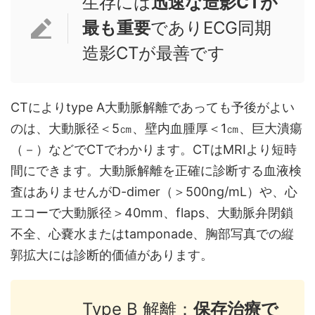
生存には
迅速な造影CTが
最も重要
でありECG同期
造影CTが最善です
CTによりtype A大動脈解離であっても予後がよい
のは、大動脈径＜5㎝、壁内血腫厚＜1㎝、巨大潰瘍
（－）などでCTでわかります。CTはMRIより短時
間にできます。大動脈解離を正確に診断する血液検
査はありませんがD-dimer（＞500ng/mL）や、心
エコーで大動脈径＞40mm、flaps、大動脈弁閉鎖
不全、心嚢水またはtamponade、胸部写真での縦
郭拡大には診断的価値があります。
Type B 解離：
保存治療で