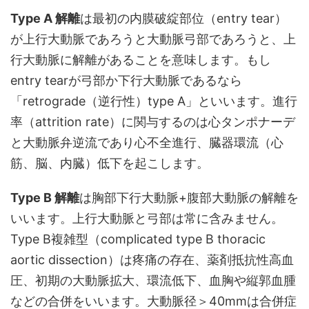
Type A 解離
は最初の内膜破綻部位（entry tear）
が上行大動脈であろうと大動脈弓部であろうと、上
行大動脈に解離があることを意味します。もし
entry tearが弓部か下行大動脈であるなら
「retrograde（逆行性）type A」といいます。進行
率（attrition rate）に関与するのは心タンポナーデ
と大動脈弁逆流であり心不全進行、臓器環流（心
筋、脳、内臓）低下を起こします。
Type B 解離
は胸部下行大動脈+腹部大動脈の解離を
いいます。上行大動脈と弓部は常に含みません。
Type B複雑型（complicated type B thoracic
aortic dissection）は疼痛の存在、薬剤抵抗性高血
圧、初期の大動脈拡大、環流低下、血胸や縦郭血腫
などの合併をいいます。大動脈径＞40mmは合併症