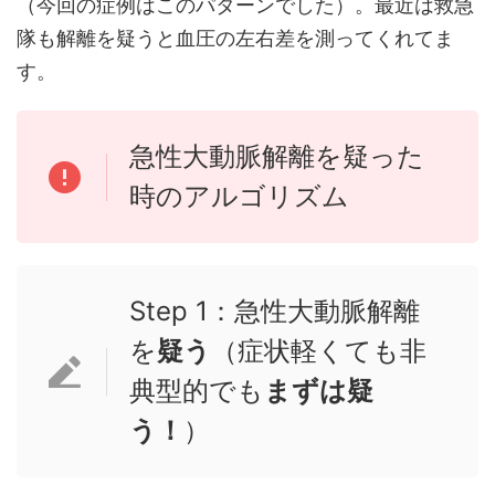
（今回の症例はこのパターンでした）。最近は救急
隊も解離を疑うと血圧の左右差を測ってくれてま
す。
急性大動脈解離を疑った
時のアルゴリズム
Step 1：急性大動脈解離
を
疑う
（症状軽くても非
典型的でも
まずは疑
う！
）