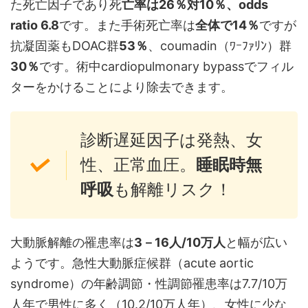
た死亡因子であり死
亡率は26％対10％、odds
ratio 6.8
です。また手術死亡率は
全体で14％
ですが
抗凝固薬もDOAC群
53％
、coumadin（ﾜｰﾌｧﾘﾝ）群
30％
です。術中cardiopulmonary bypassでフィル
ターをかけることにより除去できます。
診断遅延因子は発熱、女
性、正常血圧。
睡眠時無
呼吸
も解離リスク！
大動脈解離の罹患率は
3－16人/10万人
と幅が広い
ようです。急性大動脈症候群（acute aortic
syndrome）の年齢調節・性調節罹患率は7.7/10万
人年で男性に多く（10.2/10万人年）、女性に少な