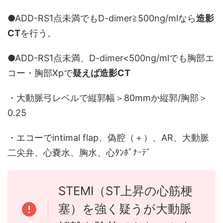
●ADD-RS1点未満でもD-dimer≧500ng/mlなら
造影
CT
を行う。
●ADD-RS1点未満、D-dimer<500ng/mlでも胸部エ
コー・胸部Xpで
疑えば造影CT
・大動脈弓レベルで縦郭幅＞80mmか縦郭/胸部＞
0.25
・エコーでintimal flap、偽腔（＋）、AR、大動脈
二尖弁、心嚢水、胸水、心ﾀﾝﾎﾟﾅｰﾃﾞ
STEMI（ST上昇の心筋梗
塞）を強く疑うが大動脈