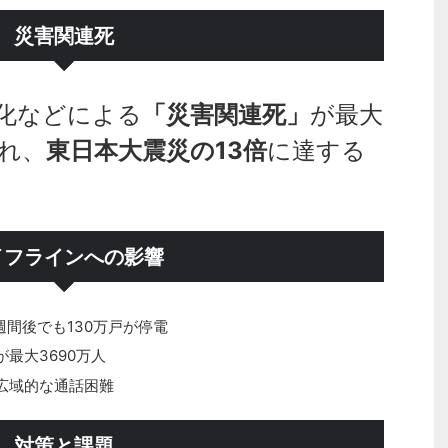
災害関連死
化などによる
「災害関連死」
が最大
され、
東日本大震災の13倍
に達する
イフラインへの影響
1週間後でも130万戸が停電
が最大3690万人
で広域的な通話困難
対策と課題