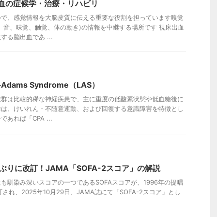
出血の症候学・治療・リハビリ
つで、感覚情報を大脳皮質に伝える重要な役割を担っています嗅覚
、音、味覚、触覚、体の動き)の情報を中継する場所です 視床出血
る脳出血であ ...
Adams Syndrome（LAS）
群は比較的稀な神経疾患で、主に重度の低酸素状態や低血糖後に
群は、けいれん・不随意運動、および回復する意識障害を特徴とし
れば「CPA ...
ぶりに改訂！JAMA「SOFA-2スコア」の解説
も馴染み深いスコアの一つであるSOFAスコアが、1996年の提唱
され、2025年10月29日、JAMA誌にて「SOFA-2スコア」とし