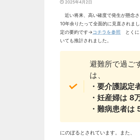
2025年4月2日
近い将来、高い確度で発生が懸念さ
10年余りたって全面的に見直されま
定の要約です→
コチラを参照
とくに
いても推計されました。
避難所で過ご
は、
・要介護認定者
・妊産婦は 8
・難病患者は 5
にのぼるとされています。また、