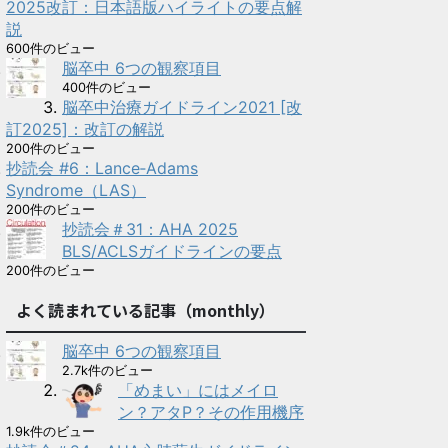
2025改訂：日本語版ハイライトの要点解
説
600件のビュー
脳卒中 6つの観察項目
400件のビュー
脳卒中治療ガイドライン2021 [改
訂2025]：改訂の解説
200件のビュー
抄読会 #6：Lance‑Adams
Syndrome（LAS）
200件のビュー
抄読会＃31：AHA 2025
BLS/ACLSガイドラインの要点
200件のビュー
よく読まれている記事（monthly）
脳卒中 6つの観察項目
2.7k件のビュー
「めまい」にはメイロ
ン？アタP？その作用機序
1.9k件のビュー