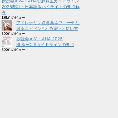
抄読会＃24：AHA心肺蘇生ガイドライン
2025改訂：日本語版ハイライトの要点解
説
1.6k件のビュー
アドレナリン点鼻薬ネフィー® 注
射薬エピペン®との違いと使い方
800件のビュー
抄読会＃31：AHA 2025
BLS/ACLSガイドラインの要点
800件のビュー