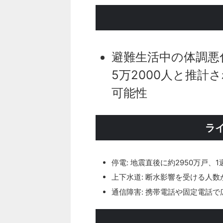
避難生活中の体調悪
5万2000人と推計
可能性
ラ
停電: 地震直後に約2950万戸、
上下水道: 断水影響を受ける人数
通信障害: 携帯電話や固定電話