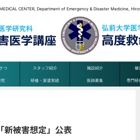
DICAL CENTER, Department of Emergency & Disaster Medicine, Hirosa
さつ
スタッフ紹介
施設紹介
被
研究
研修・派遣実績
医師募集
専門研
「新被害想定」公表