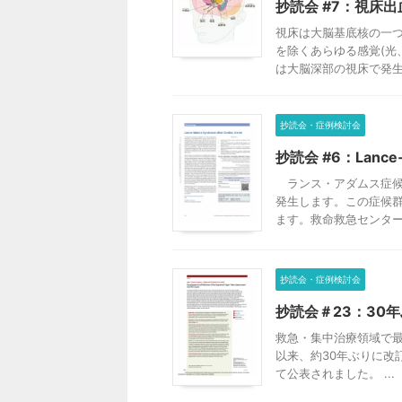
抄読会 #7：視床
視床は大脳基底核の一
を除くあらゆる感覚(光
は大脳深部の視床で発生す
抄読会・症例検討会
抄読会 #6：Lance‑
ランス・アダムス症候
発生します。この症候
ます。救命救急センターであ
抄読会・症例検討会
抄読会＃23：30年
救急・集中治療領域で最
以来、約30年ぶりに改訂
て公表されました。 ...