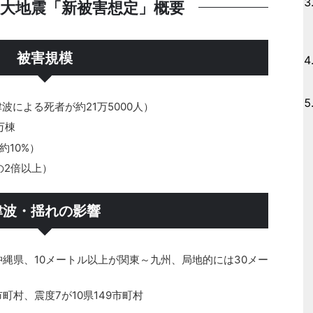
大地震「新被害想定」概要
被害規模
ち津波による死者が約21万5000人）
万棟
約10%）
の2倍以上）
津波・揺れの影響
沖縄県、10メートル以上が関東～九州、局地的には30メー
市町村、震度7が10県149市町村