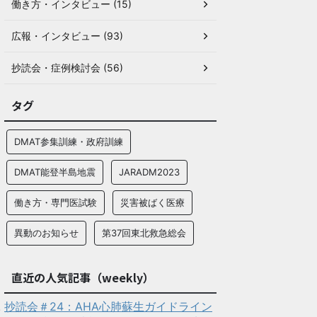
働き方・インタビュー (15)
広報・インタビュー (93)
抄読会・症例検討会 (56)
タグ
DMAT参集訓練・政府訓練
DMAT能登半島地震
JARADM2023
働き方・専門医試験
災害被ばく医療
異動のお知らせ
第37回東北救急総会
直近の人気記事（weekly）
抄読会＃24：AHA心肺蘇生ガイドライン