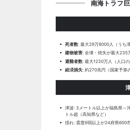
南海トラフ巨
死者数
: 最大29万8000人（う
建物被害
: 全壊・焼失が最大235
避難者数
: 最大1230万人（人口の
経済損失
: 約270兆円（国家予算
津波: 3メートル以上が福島県～
トル超（高知県など）
揺れ: 震度6弱以上が24府県600