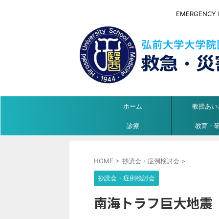
EMERGENCY ME
ホーム
教授あい
診療
教育・
HOME
>
抄読会・症例検討会
>
抄読会・症例検討会
南海トラフ巨大地震