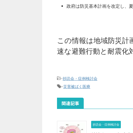
政府は防災基本計画を改定し、
この情報は地域防災計
速な避難行動と耐震化
-
抄読会・症例検討会
-
災害被ばく医療
関連記事
抄読会・症例検討会