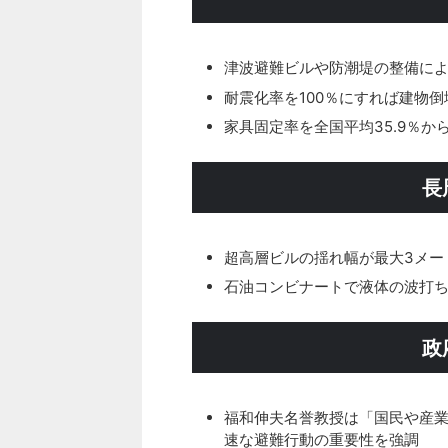
津波避難ビルや防潮堤の整備に
耐震化率を100％にすれば建物
家具固定率を全国平均35.9％か
長
超高層ビルの揺れ幅が最大3メー
石油コンビナートで液体の波打
政
福和伸夫名誉教授は「国民や産
速な避難行動の重要性を強調