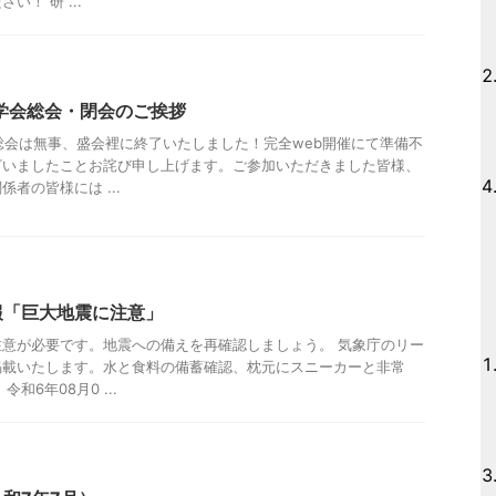
！ 研 ...
学会総会・閉会のご挨拶
総会は無事、盛会裡に終了いたしました！完全web開催にて準備不
ざいましたことお詫び申し上げます。ご参加いただきました皆様、
者の皆様には ...
報「巨大地震に注意」
意が必要です。地震への備えを再確認しましょう。 気象庁のリー
掲載いたします。水と食料の備蓄確認、枕元にスニーカーと非常
和6年08月0 ...