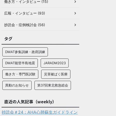
働き方・インタビュー (15)
広報・インタビュー (93)
抄読会・症例検討会 (56)
タグ
DMAT参集訓練・政府訓練
DMAT能登半島地震
JARADM2023
働き方・専門医試験
災害被ばく医療
異動のお知らせ
第37回東北救急総会
直近の人気記事（weekly）
抄読会＃24：AHA心肺蘇生ガイドライン