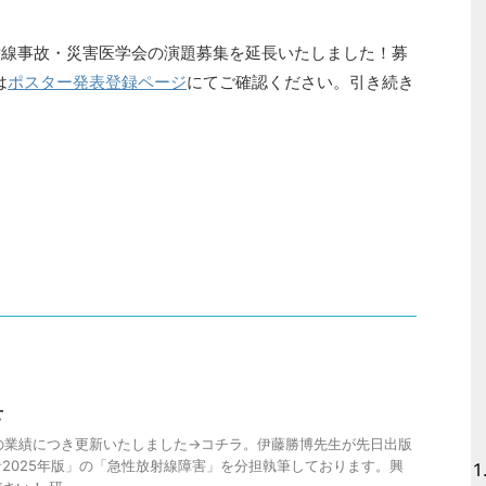
放射線事故・災害医学会の演題募集を延長いたしました！募
は
ポスター発表登録ページ
にてご確認ください。引き続き
せ
在の業績につき更新いたしました→コチラ。伊藤勝博先生が先日出版
2025年版」の「急性放射線障害」を分担執筆しております。興