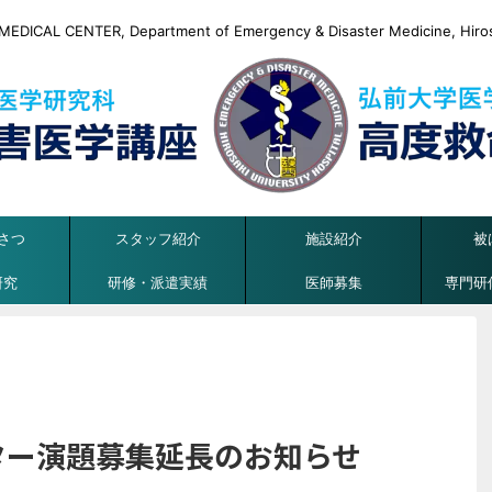
DICAL CENTER, Department of Emergency & Disaster Medicine, Hirosa
さつ
スタッフ紹介
施設紹介
被
研究
研修・派遣実績
医師募集
専門研
ポスター演題募集延長のお知らせ