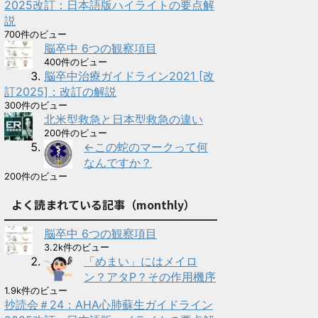
2025改訂：日本語版ハイライトの要点解
説
700件のビュー
脳卒中 6つの観察項目
400件のビュー
脳卒中治療ガイドライン2021 [改
訂2025]：改訂の解説
300件のビュー
北米型救急と日本型救急の違い
200件のビュー
←この蛇のマークって何
なんですか？
200件のビュー
よく読まれている記事（monthly）
脳卒中 6つの観察項目
3.2k件のビュー
「めまい」にはメイロ
ン？アタP？その作用機序
1.9k件のビュー
抄読会＃24：AHA心肺蘇生ガイドライン