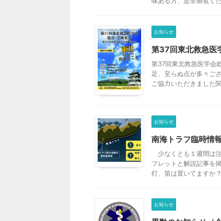
味ある方、是非御覧ください
お知らせ
第37回東北救急医
第37回東北救急医学会
足、至らぬ点が多々ご
ご協力いただきました関係
お知らせ
南海トラフ臨時情
少なくとも１週間は注
フレットと解説記事を
灯、笛は置いてますか？ 令
お知らせ