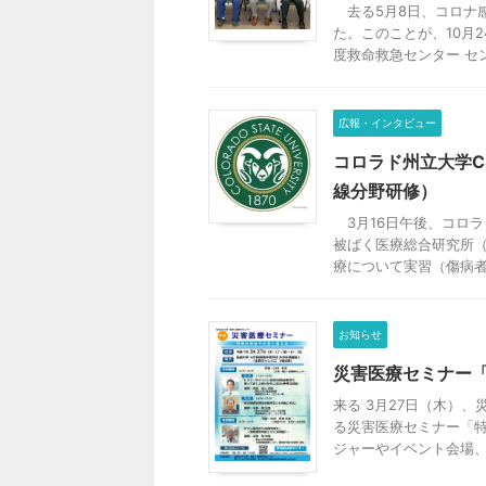
去る5月8日、コロナ
た。このことが、10月
度救命救急センター センタ
広報・インタビュー
コロラド州立大学C
線分野研修）
3月16日午後、コロラ
被ばく医療総合研究所（
療について実習（傷病者の
お知らせ
災害医療セミナー「
来る 3月27日（木）
る災害医療セミナー「特
ジャーやイベント会場、空