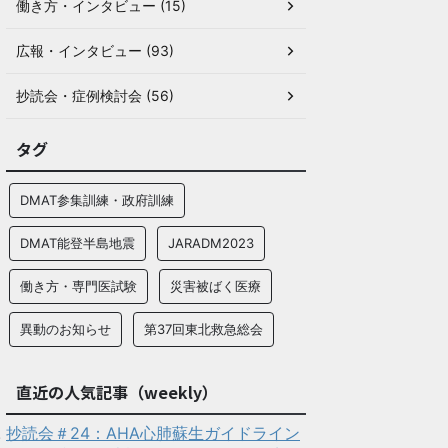
働き方・インタビュー (15)
広報・インタビュー (93)
抄読会・症例検討会 (56)
タグ
DMAT参集訓練・政府訓練
DMAT能登半島地震
JARADM2023
働き方・専門医試験
災害被ばく医療
異動のお知らせ
第37回東北救急総会
直近の人気記事（weekly）
抄読会＃24：AHA心肺蘇生ガイドライン