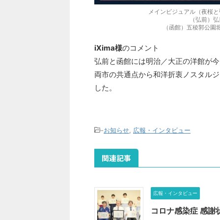
メインビジュアル（夜桜と
（弘前）弘
（函館）五稜郭公園
iXima様
のコメント
弘前と函館には明治／大正の洋館が今
両市の共通点から和洋折衷ノスタルジ
した。
-
お知らせ
,
広報・インタビュー
関連記事
広報・インタビュー
コロナ感染症 感謝