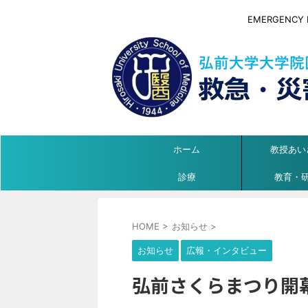
EMERGENCY ME
ホーム
教授あい
診療
教育・
HOME
>
お知らせ
>
お知らせ
広報・インタビュー
弘前さくらまつり開幕