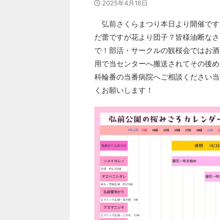
2025年4月16日
弘前さくらまつり本日より開催です
だ蕾ですが花より団子？皆様油断なさ
で！部活・サークルの観桜会ではお酒
用で当センターへ搬送されてその後め
科輪番の当番病院へご相談ください当
くお願いします！