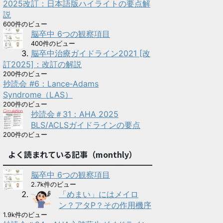
2025改訂：日本語版ハイライトの要点解
説
600件のビュー
脳卒中 6つの観察項目
400件のビュー
脳卒中治療ガイドライン2021 [改
訂2025]：改訂の解説
200件のビュー
抄読会 #6：Lance‑Adams
Syndrome（LAS）
200件のビュー
抄読会＃31：AHA 2025
BLS/ACLSガイドラインの要点
200件のビュー
よく読まれている記事（monthly）
脳卒中 6つの観察項目
2.7k件のビュー
「めまい」にはメイロ
ン？アタP？その作用機序
1.9k件のビュー