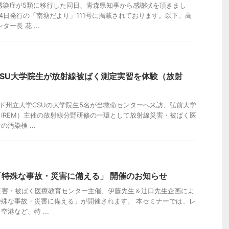
感染症が5類に移行した同日、青森県知事から感謝状を頂きまし
24日発行の「南塘だより」111号に掲載されております。以下、高
ー長 花 ...
SU大学院生が放射線被ばく測定実習を体験（放射
ド州立大学CSUの大学院生5名が当救命センターへ来訪、弘前大学
IREM）主催の放射線分野研修の一環として放射線災害・被ばく医
汚染検 ...
特殊な事故・災害に備える」 開催のお知らせ
、災害・被ばく医療教育センター主催、伊藤先生＆辻口先生企画によ
殊な事故・災害に備える」が開催されます。 本セミナーでは、レ
港など、特 ...