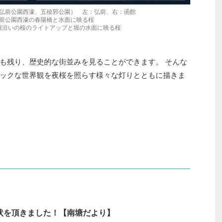
弘前公園西濠、五稜郭公園） 左：弘前、右：函館
前公園西濠の春陽橋と水面に映る桜
堀沿いの桜のライトアップと堀の水面に映る桜
も残り、歴史的な街並みを見ることができます。 そんな
ックな世界観を夜桜を照らす様々な灯りとともに描きま
状を頂きました！【南塘だより】