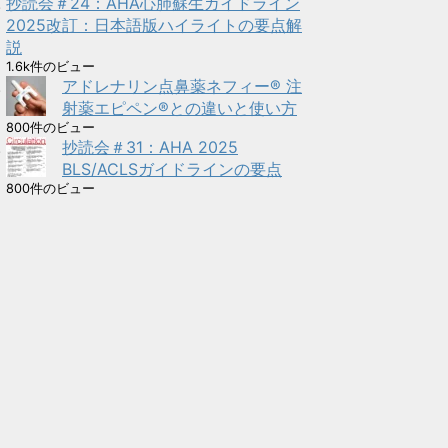
抄読会＃24：AHA心肺蘇生ガイドライン
2025改訂：日本語版ハイライトの要点解
説
1.6k件のビュー
アドレナリン点鼻薬ネフィー® 注
射薬エピペン®との違いと使い方
800件のビュー
抄読会＃31：AHA 2025
BLS/ACLSガイドラインの要点
800件のビュー