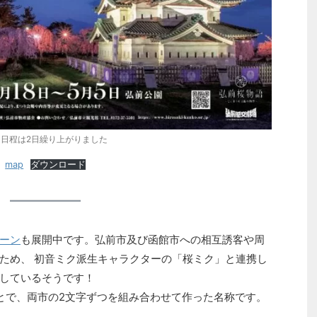
日程は2日繰り上がりました
map
ダウンロード
ーン
も展開中です。弘前市及び函館市への相互誘客や周
ため、 初音ミク派生キャラクターの「桜ミク」と連携し
しているそうです！
とで、両市の2文字ずつを組み合わせて作った名称です。