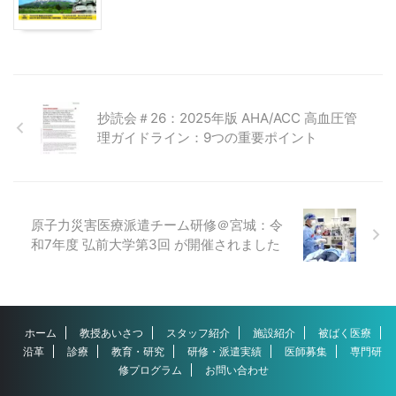
抄読会＃26：2025年版 AHA/ACC 高血圧管
理ガイドライン：9つの重要ポイント
原子力災害医療派遣チーム研修＠宮城：令
和7年度 弘前大学第3回 が開催されました
ホーム
教授あいさつ
スタッフ紹介
施設紹介
被ばく医療
沿革
診療
教育・研究
研修・派遣実績
医師募集
専門研
修プログラム
お問い合わせ