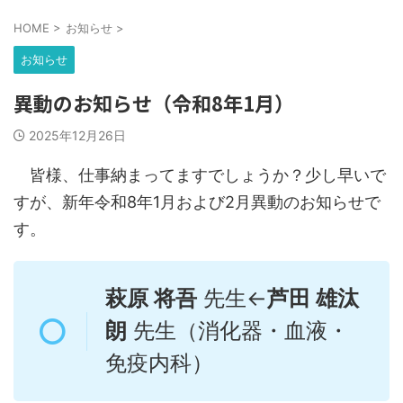
HOME
>
お知らせ
>
お知らせ
異動のお知らせ（令和8年1月）
2025年12月26日
皆様、仕事納まってますでしょうか？少し早いで
すが、新年令和8年1月および2月異動のお知らせで
す。
萩原 将吾
先生←
芦田 雄汰
朗
先生（消化器・血液・
免疫内科）