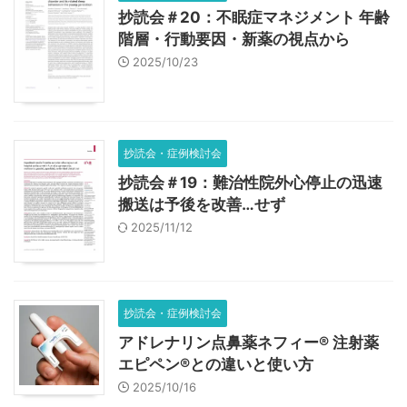
抄読会＃20：不眠症マネジメント 年齢
階層・行動要因・新薬の視点から
2025/10/23
抄読会・症例検討会
抄読会＃19：難治性院外心停止の迅速
搬送は予後を改善…せず
2025/11/12
抄読会・症例検討会
アドレナリン点鼻薬ネフィー® 注射薬
エピペン®との違いと使い方
2025/10/16