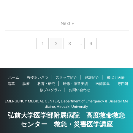
Next »
1
2
3
…
6
ホーム
教授あいさつ
スタッフ紹介
施設紹介
被ばく医療
沿革
診療
教育・研究
研修・派遣実績
医師募集
専門研
修プログラム
お問い合わせ
EMERGENCY MEDICAL CENTER, Department of Emergency & Disaster Me
dicine, Hirosaki University
弘前大学医学部附属病院 高度救命救急
センター 救急・災害医学講座